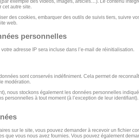
 (par exemple des vidéos, images, articles…). Le contenu intégr
cet autre site.
iser des cookies, embarquer des outils de suivis tiers, suivre v
ite web.
onnées personnelles
otre adresse IP sera incluse dans l’e-mail de réinitialisation.
données sont conservés indéfiniment. Cela permet de reconnaî
 de modération.
ant), nous stockons également les données personnelles indiquée
s personnelles à tout moment (à l’exception de leur identifiant)
nnées
res sur le site, vous pouvez demander à recevoir un fichier co
elles que vous nous avez fournies. Vous pouvez également dem