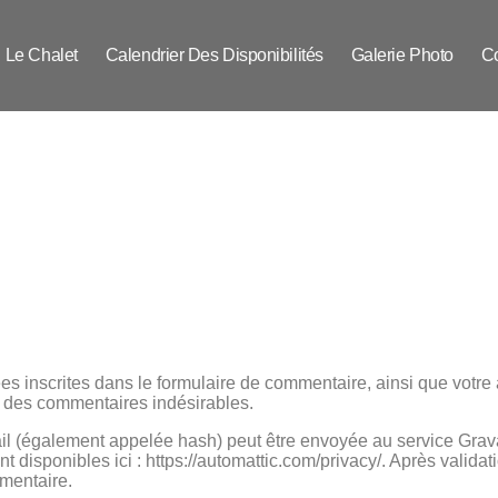
Le Chalet
Calendrier Des Disponibilités
Galerie Photo
Co
 inscrites dans le formulaire de commentaire, ainsi que votre ad
on des commentaires indésirables.
 (également appelée hash) peut être envoyée au service Gravatar
nt disponibles ici : https://automattic.com/privacy/. Après valida
mmentaire.