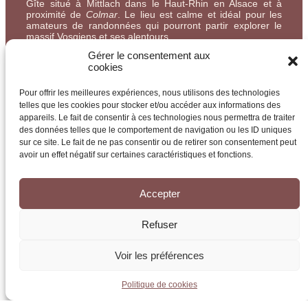
Gîte situé à Mittlach dans le Haut-Rhin en Alsace et à
proximité de
Colmar
. Le lieu est calme et idéal pour les
amateurs de randonnées qui pourront partir explorer le
massif Vosgiens et ses alentours.
Gérer le consentement aux
cookies
Pour offrir les meilleures expériences, nous utilisons des technologies
telles que les cookies pour stocker et/ou accéder aux informations des
Paiement sécurisé
appareils. Le fait de consentir à ces technologies nous permettra de traiter
des données telles que le comportement de navigation ou les ID uniques
sur ce site. Le fait de ne pas consentir ou de retirer son consentement peut
avoir un effet négatif sur certaines caractéristiques et fonctions.
Site internet réalisé par
Digitalways.fr
Accepter
Mentions légales
Refuser
Voir les préférences
Politique de cookies