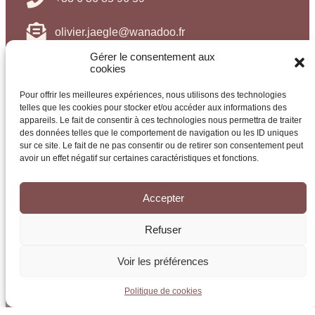
olivier.jaegle@wanadoo.fr
Gérer le consentement aux
cookies
Pour offrir les meilleures expériences, nous utilisons des technologies
telles que les cookies pour stocker et/ou accéder aux informations des
appareils. Le fait de consentir à ces technologies nous permettra de traiter
des données telles que le comportement de navigation ou les ID uniques
sur ce site. Le fait de ne pas consentir ou de retirer son consentement peut
avoir un effet négatif sur certaines caractéristiques et fonctions.
Accepter
Gîte situé à Mittlach dans le Haut-Rhin en Alsace et à
proximité de
Colmar
. Le lieu est calme et idéal pour les
amateurs de randonnées qui pourront partir explorer le
Refuser
massif Vosgiens et ses alentours.
Voir les préférences
Politique de cookies
Paiement sécurisé